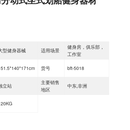
健身房，俱乐部，
大型健身器械
适用场景
工作室
151.5*140*171cm
货号
bft-5018
主要销售
独立站
中东,非洲
地区
120KG