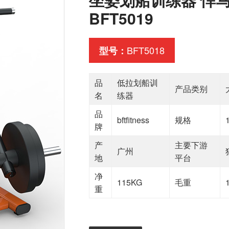
BFT5019
BFT5018
型号：
品
低拉划船训
产品类别
名
练器
品
bftfitness
规格
牌
产
主要下游
广州
地
平台
净
115KG
毛重
重