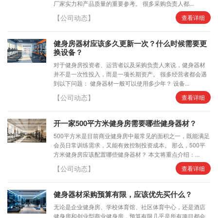
厂家实力和产品质量的重要参考。 很多采购负责人都...
【公司动态】
查看详细
健身房器材应该多久更新一次？什么时候需要更
换设备？
对于健身房投资者、运营者以及采购负责人来说，健身器材
并不是一次性投入，而是一项长期资产。 很多经营者都会遇
到以下问题： 健身器材一般可以使用多少年？ 设备...
【公司动态】
查看详细
开一家500平方米健身房需要哪些健身器材？
500平方米是目前商业健身房中最常见的面积之一，既能满足
会员日常训练需求，又能有效控制投资成本。 那么，500平
方米健身房应该配置哪些健身器材？ 本文将重点介绍：...
【公司动态】
查看详细
健身器材采购预算有限，应该优先买什么？
无论是企业健身房、学校体育馆、社区体育中心，还是酒店
健身房和创业型商业健身房，预算有限几乎是所有项目都会