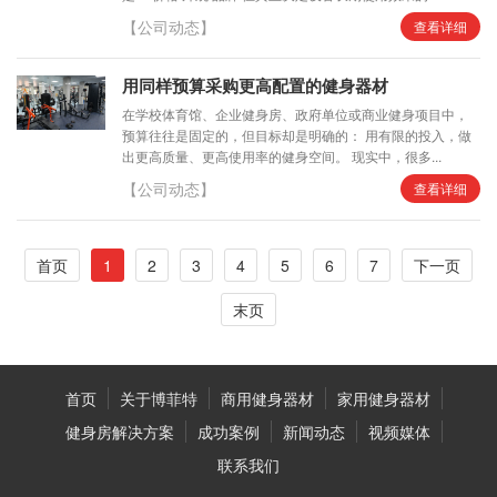
【公司动态】
查看详细
用同样预算采购更高配置的健身器材
在学校体育馆、企业健身房、政府单位或商业健身项目中，
预算往往是固定的，但目标却是明确的： 用有限的投入，做
出更高质量、更高使用率的健身空间。 现实中，很多...
【公司动态】
查看详细
首页
1
2
3
4
5
6
7
下一页
末页
首页
关于博菲特
商用健身器材
家用健身器材
健身房解决方案
成功案例
新闻动态
视频媒体
联系我们