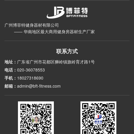
广州博菲特健身器材有限公司
—— 华南地区最大商用健身房器材生产厂家
联系方式
地址：
广东省广州市花都区狮岭镇旗岭育才路1号
电话：
020-36078553
手机：
18027318690
邮箱：
admin@bft-fitness.com